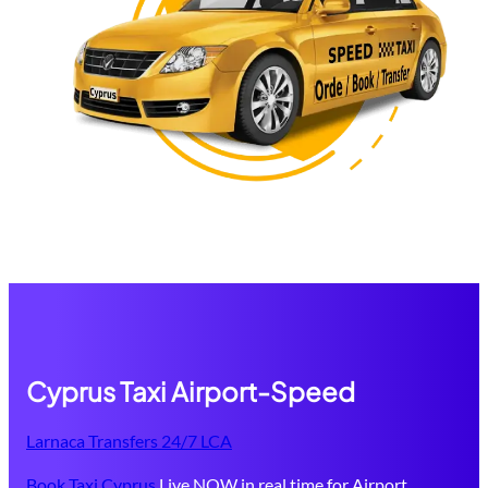
Cyprus Taxi Airport-Speed
Larnaca Transfers 24/7 LCA
Book Taxi Cyprus
Live NOW in real time for Airport,