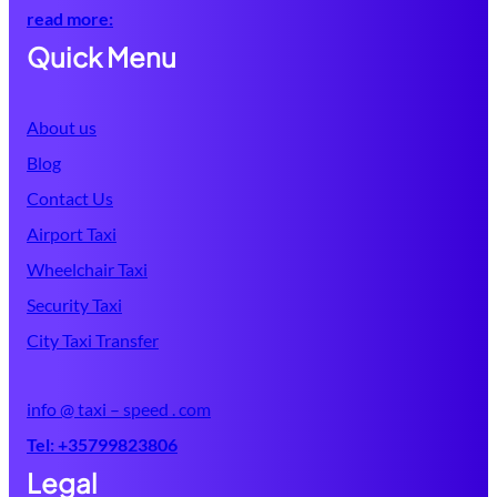
read more:
Quick Menu
About us
Blog
Contact Us
Airport Taxi
Wheelchair Taxi
Security Taxi
City Taxi Transfer
info @ taxi – speed . com
Tel:
+35799823806
Legal