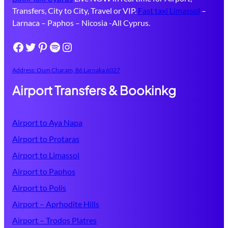
Transfers, City to City, Travel or VIP.
Fast taxi Limassol
–
Larnaca – Paphos – Nicosia -All Cyprus.
Facebook
Twitter
Pinterest
Spotify
Instagram
Address: Oum Charam, 86 ​Larnaka​ 6027
Airport Transfers & Bookinkg
Airport to Aya Napa
Airport to Protaras
Airport to Limassol
Airport to Paphos
Airport to Polis
Airport – Aprhodite Hills
Airport – Trodos Platres