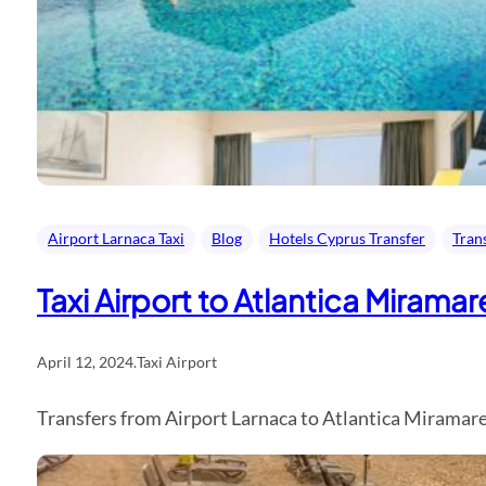
Airport Larnaca Taxi
Blog
Hotels Cyprus Transfer
Tran
Taxi Airport to Atlantica Mirama
April 12, 2024
.
Taxi Airport
Transfers from Airport Larnaca to Atlantica Miramare