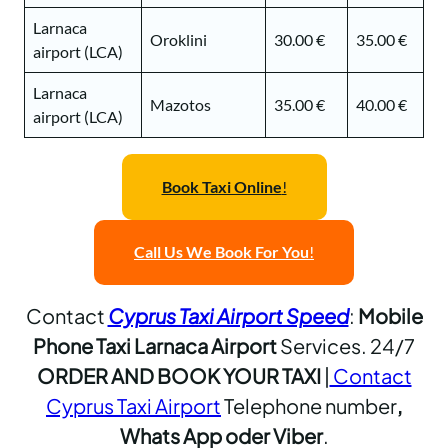
Larnaca
Oroklini
30.00 €
35.00 €
airport (LCA)
Larnaca
Mazotos
35.00 €
40.00 €
airport (LCA)
Book Taxi Online
!
Call Us
We Book For You
!
Contact
Cyprus Taxi Airport Speed
:
Mobile
Phone Taxi Larnaca Airport
Services. 24/7
ORDER AND BOOK YOUR TAXI
|
Contact
Cyprus Taxi Airport
Telephone number
,
Whats App oder Viber
.