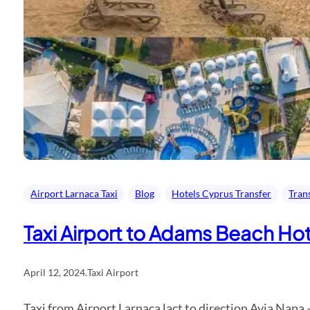
Airport Larnaca Taxi
Blog
Hotels Cyprus Transfer
Tran
Taxi Airport to Adams Beach Hot
April 12, 2024
.
Taxi Airport
Taxi from Airport Larnaca lact to direction Ayia Napa