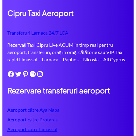
Cipru Taxi Aeroport
Transferuri Larnaca 24/7 LCA
Rezervați Taxi Cipru Live ACUM în timp real pentru
aeroport, transferuri, oraș în oraș, călătorie sau VIP. Taxi
rapid Limassol – Larnaca – Paphos – Nicosia – All Cyprus.
Facebook
Twitter
Pinterest
Spotify
Instagram
Rezervare transferuri aeroport
Aeroport către Aya Napa
Aeroport către Protaras
Aeroport catre Limassol