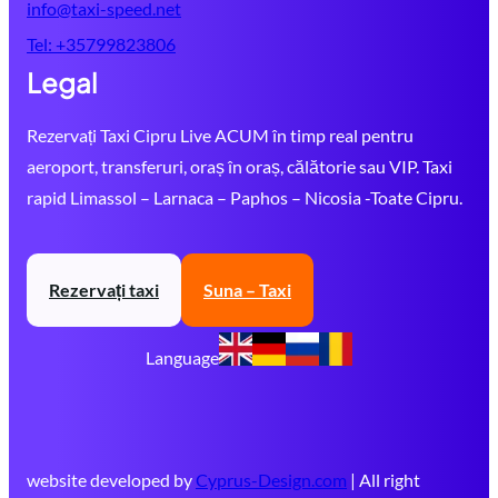
info@taxi-speed.net
Tel:
+35799823806
Legal
Rezervați Taxi Cipru Live ACUM în timp real pentru
aeroport, transferuri, oraș în oraș, călătorie sau VIP. Taxi
rapid Limassol – Larnaca – Paphos – Nicosia -Toate Cipru.
Rezervați taxi
Suna – Taxi
Language
website developed by
Cyprus-Design.com
| All right