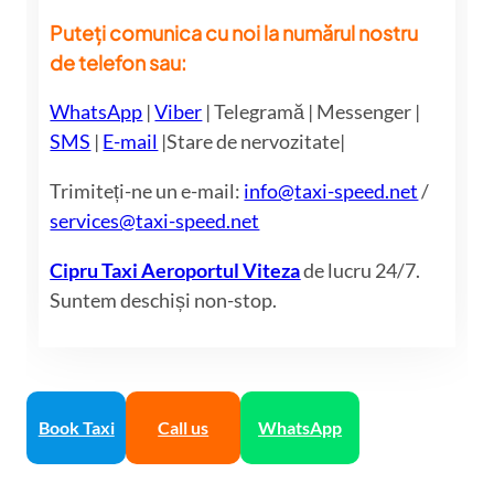
Puteți comunica cu noi la numărul nostru
de telefon sau:
WhatsApp
|
Viber
| Telegramă | Messenger |
SMS
|
E-mail
|Stare de nervozitate|
Trimiteți-ne un e-mail:
info@taxi-speed.net
/
services@taxi-speed.net
Cipru Taxi Aeroportul Viteza
de lucru 24/7.
Suntem deschiși non-stop.
Book Taxi
Call us
WhatsApp