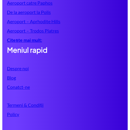
Aeroport catre Paphos
De la aeroport la Polis
Aeroport – Aprhodite Hills
Aeroport – Trodos Platres
Citește mai mult:
Meniul rapid
Despre noi
Blog
Conatct-ne
Termeni & Condiții
Policy