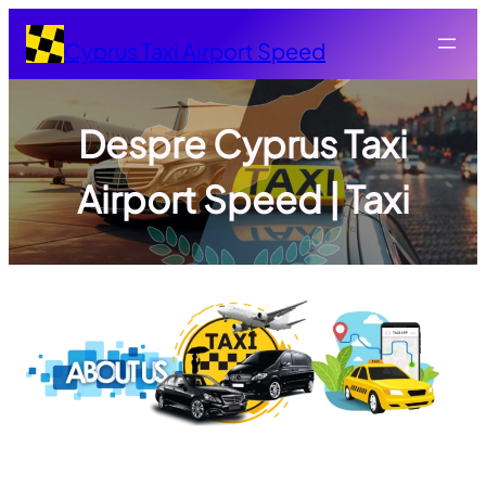
Skip
to
Cyprus Taxi Airport Speed
content
Despre Cyprus Taxi
Airport Speed | Taxi